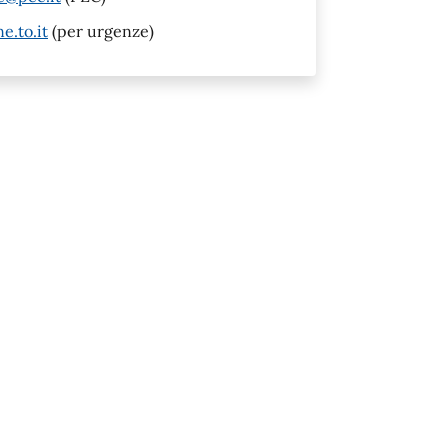
e.to.it
(per urgenze)