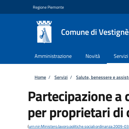
Salta al contenuto principale
Skip to footer content
Regione Piemonte
Comune di Vestignè
Amministrazione
Novità
Servizi
Briciole di pane
Home
/
Servizi
/
Salute, benessere e assis
Partecipazione a 
per proprietari di 
(
urn:nir:Ministero.lavoro.politiche.sociali:ordinanza:2009-