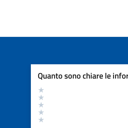
Quanto sono chiare le info
Valutazione
Valuta 5 stelle su 5
Valuta 4 stelle su 5
Valuta 3 stelle su 5
Valuta 2 stelle su 5
Valuta 1 stelle su 5