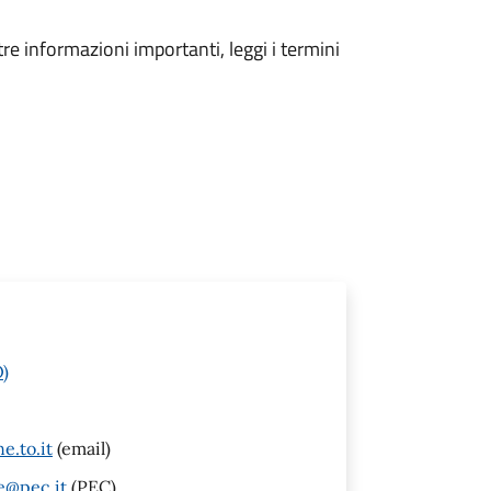
tre informazioni importanti, leggi i termini
O)
e.to.it
(email)
e@pec.it
(PEC)