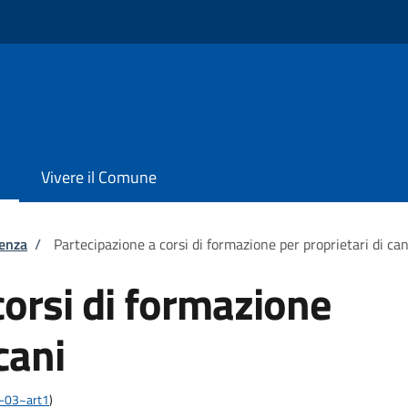
Vivere il Comune
tenza
/
Partecipazione a corsi di formazione per proprietari di can
corsi di formazione
cani
03-03~art1
)