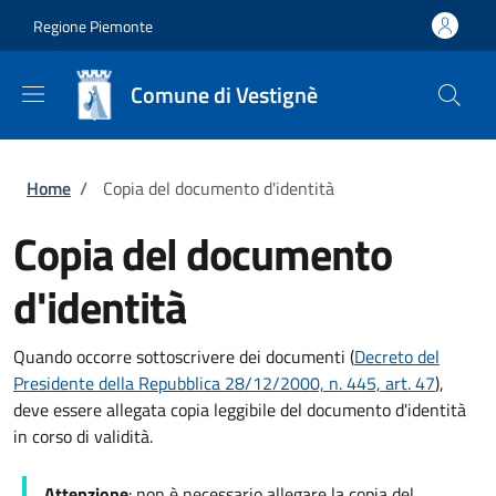
Salta al contenuto principale
Skip to footer content
Regione Piemonte
Comune di Vestignè
Briciole di pane
Home
/
Copia del documento d'identità
Copia del documento
d'identità
Quando occorre sottoscrivere dei documenti (
Decreto del
Presidente della Repubblica 28/12/2000, n. 445, art. 47
),
deve essere allegata copia leggibile del documento d'identità
in corso di validità.
Attenzione
: non è necessario allegare la copia del