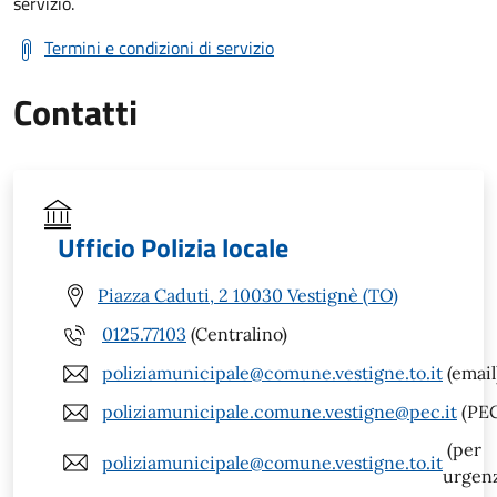
servizio.
Termini e condizioni di servizio
Contatti
Ufficio Polizia locale
Piazza Caduti, 2 10030 Vestignè (TO)
0125.77103
(Centralino)
poliziamunicipale@comune.vestigne.to.it
(email
poliziamunicipale.comune.vestigne@pec.it
(PEC
(per
poliziamunicipale@comune.vestigne.to.it
urgen