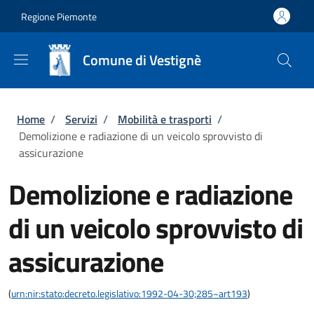
Salta al contenuto principale
Skip to footer content
Regione Piemonte
Comune di Vestignè
Briciole di pane
Home
/
Servizi
/
Mobilità e trasporti
/
Demolizione e radiazione di un veicolo sprovvisto di
assicurazione
Demolizione e radiazione
di un veicolo sprovvisto di
assicurazione
(
urn:nir:stato:decreto.legislativo:1992-04-30;285~art193
)