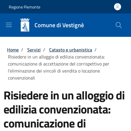
Salta al contenuto principale
Skip to footer content
Regione Piemonte
Comune di Vestignè
Briciole di pane
Home
/
Servizi
/
Catasto e urbanistica
/
Risiedere in un alloggio di edilizia convenzionata:
comunicazione di accettazione del corrispettivo per
l’eliminazione dei vincoli di vendita o locazione
convenzionali
Risiedere in un alloggio di
edilizia convenzionata:
comunicazione di