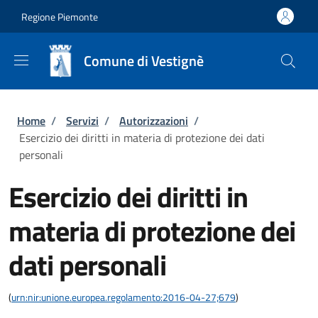
Salta al contenuto principale
Skip to footer content
Regione Piemonte
Comune di Vestignè
Briciole di pane
Home
/
Servizi
/
Autorizzazioni
/
Esercizio dei diritti in materia di protezione dei dati
personali
Esercizio dei diritti in
materia di protezione dei
dati personali
(
urn:nir:unione.europea.regolamento:2016-04-27;679
)