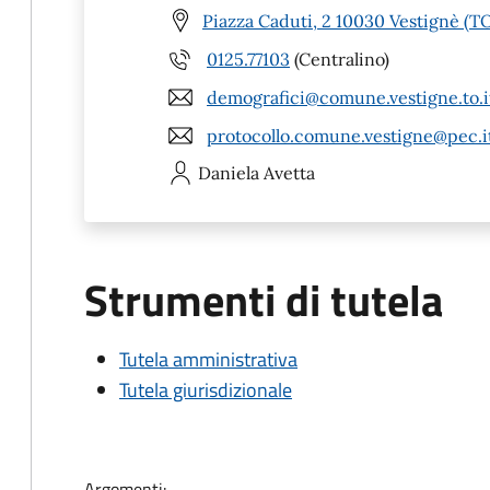
Piazza Caduti, 2 10030 Vestignè (T
0125.77103
(Centralino)
demografici@comune.vestigne.to.i
protocollo.comune.vestigne@pec.i
Daniela
Avetta
Strumenti di tutela
Tutela amministrativa
Tutela giurisdizionale
Argomenti: