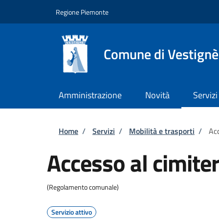
Salta al contenuto principale
Skip to footer content
Regione Piemonte
Comune di Vestignè
Amministrazione
Novità
Servizi
Briciole di pane
Home
/
Servizi
/
Mobilità e trasporti
/
Acc
Accesso al cimite
(Regolamento comunale)
Servizio attivo