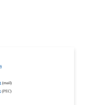
O)
t
(mail)
t
(PEC)