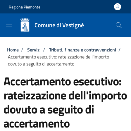
Salta al contenuto principale
Skip to footer content
Regione Piemonte
Comune di Vestignè
Briciole di pane
Home
/
Servizi
/
Tributi, finanze e contravvenzioni
/
Accertamento esecutivo: rateizzazione dell'importo
dovuto a seguito di accertamento
Accertamento esecutivo:
rateizzazione dell'importo
dovuto a seguito di
accertamento