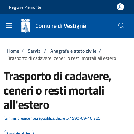
Salta al contenuto principale
Skip to footer content
Regione Piemonte
Comune di Vestignè
Briciole di pane
Home
/
Servizi
/
Anagrafe e stato civile
/
Trasporto di cadavere, ceneri o resti mortali all'estero
Trasporto di cadavere,
ceneri o resti mortali
all'estero
(
urn:nir:presidente.repubblica:decreto:1990-09-10;285
)
Servizio attivo