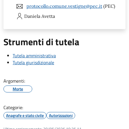
protocollo.comune.vestigne@pec.it
(PEC)
Daniela
Avetta
Strumenti di tutela
Tutela amministrativa
Tutela giurisdizionale
Argomenti:
Morte
Categorie:
Anagrafe e stato civile
Autorizzazioni
Ultimo aggiornamento:
20/05/2026 10:25.11