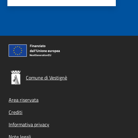
Comune di Vestignè
Footer menu
Area riservata
Crediti
Informativa privacy
Note legali