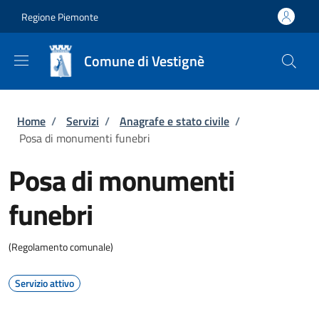
Salta al contenuto principale
Skip to footer content
Regione Piemonte
Comune di Vestignè
Briciole di pane
Home
/
Servizi
/
Anagrafe e stato civile
/
Posa di monumenti funebri
Posa di monumenti
funebri
(Regolamento comunale)
Servizio attivo