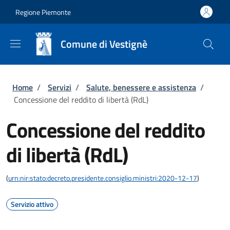
Salta al contenuto principale
Skip to footer content
Regione Piemonte
Comune di Vestignè
Briciole di pane
Home
/
Servizi
/
Salute, benessere e assistenza
/
Concessione del reddito di libertà (RdL)
Concessione del reddito
di libertà (RdL)
(
urn:nir:stato:decreto.presidente.consiglio.ministri:2020-12-17
)
Servizio attivo