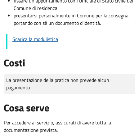
fissare un appuntamento con l'Ufficiale di Stato civile del
Comune di residenza
presentarsi personalmente in Comune per la consegna
portando con sè un documento d'identità.
Scarica la modulistica
Costi
Tipo di pagamento
Importo
La presentazione della pratica non prevede alcun
pagamento
Cosa serve
Per accedere al servizio, assicurati di avere tutta la
documentazione prevista.