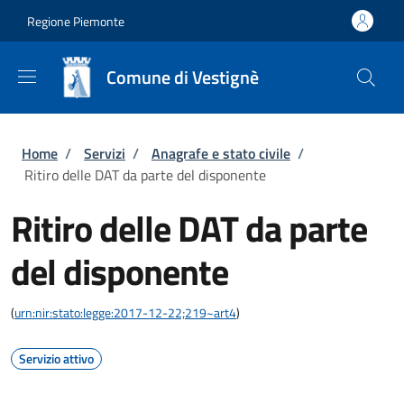
Salta al contenuto principale
Skip to footer content
Regione Piemonte
Comune di Vestignè
Briciole di pane
Home
/
Servizi
/
Anagrafe e stato civile
/
Ritiro delle DAT da parte del disponente
Ritiro delle DAT da parte
del disponente
(
urn:nir:stato:legge:2017-12-22;219~art4
)
Servizio attivo