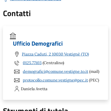
Contatti
Ufficio Demografici
Piazza Caduti, 2 10030 Vestignè (TO)
0125.77103
(Centralino)
demografici@comune.vestigne.to.it
(mail)
protocollo.comune.vestigne@pec.it
(PEC)
Daniela
Avetta
Strumenti di tutela