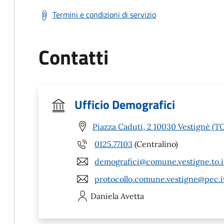
Termini e condizioni di servizio
Contatti
Ufficio Demografici
Piazza Caduti, 2 10030 Vestignè (T
0125.77103
(Centralino)
demografici@comune.vestigne.to.i
protocollo.comune.vestigne@pec.i
Daniela
Avetta