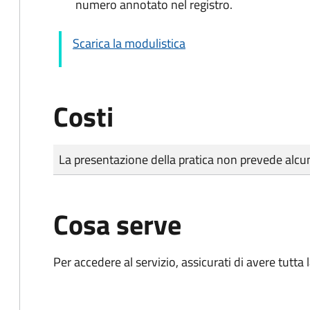
numero annotato nel registro.
Scarica la modulistica
Costi
Tipo di pagamento
Importo
La presentazione della pratica non prevede al
Cosa serve
Per accedere al servizio, assicurati di avere tutt