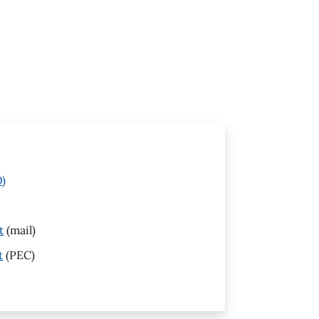
O)
t
(mail)
t
(PEC)