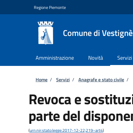
Salta al contenuto principale
Skip to footer content
Regione Piemonte
Comune di Vestignè
Amministrazione
Novità
Servizi
Briciole di pane
Home
/
Servizi
/
Anagrafe e stato civile
/
Revoca e sostituzi
parte del dispone
(
urn:nir:stato:legge:2017-12-22;219~art4
)