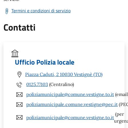
Termini e condizioni di servizio
Contatti
Ufficio Polizia locale
Piazza Caduti, 2 10030 Vestignè (TO)
0125.77103
(Centralino)
poliziamunicipale@comune.vestigne.to.it
(email
poliziamunicipale.comune.vestigne@pec.it
(PEC
(per
poliziamunicipale@comune.vestigne.to.it
urgen