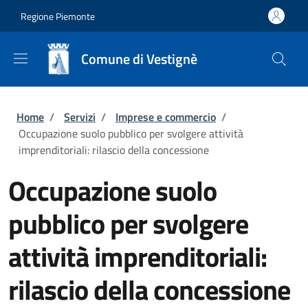
Salta al contenuto principale
Skip to footer content
Regione Piemonte
Comune di Vestignè
Briciole di pane
Home
/
Servizi
/
Imprese e commercio
/
Occupazione suolo pubblico per svolgere attività
imprenditoriali: rilascio della concessione
Occupazione suolo
pubblico per svolgere
attività imprenditoriali:
rilascio della concessione