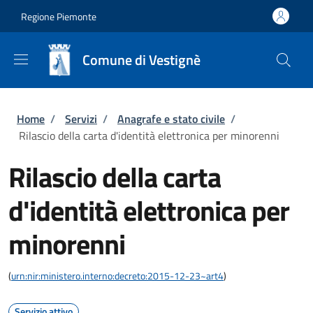
Salta al contenuto principale
Skip to footer content
Regione Piemonte
Comune di Vestignè
Briciole di pane
Home
/
Servizi
/
Anagrafe e stato civile
/
Rilascio della carta d'identità elettronica per minorenni
Rilascio della carta
d'identità elettronica per
minorenni
(
urn:nir:ministero.interno:decreto:2015-12-23~art4
)
Servizio attivo