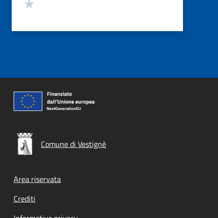
Valuta 1 stelle su 5
Comune di Vestignè
Footer menu
Area riservata
Crediti