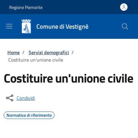
Salta al contenuto principale
Skip to footer content
Regione Piemonte
Comune di Vestignè
Briciole di pane
Home
/
Servizi demografici
/
Costituire un'unione civile
Costituire un'unione civile
Condividi
Normativa di riferimento