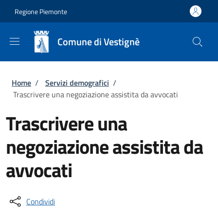
Salta al contenuto principale
Skip to footer content
Regione Piemonte
Comune di Vestignè
Briciole di pane
Home
/
Servizi demografici
/
Trascrivere una negoziazione assistita da avvocati
Trascrivere una
negoziazione assistita da
avvocati
Condividi