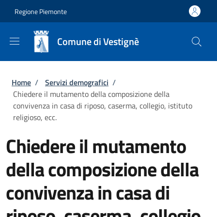
Salta al contenuto principale
Skip to footer content
Regione Piemonte
Comune di Vestignè
Briciole di pane
Home
/
Servizi demografici
/
Chiedere il mutamento della composizione della
convivenza in casa di riposo, caserma, collegio, istituto
religioso, ecc.
Chiedere il mutamento
della composizione della
convivenza in casa di
riposo, caserma, collegio,