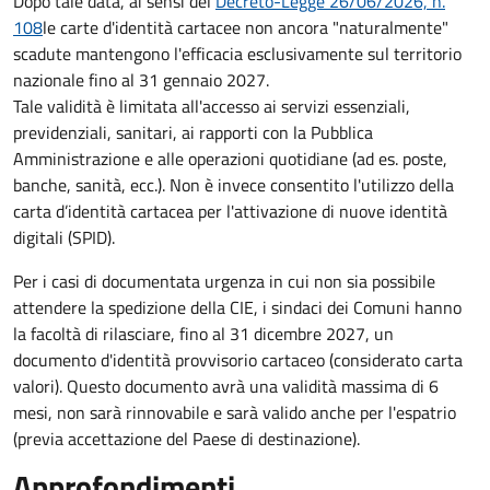
Dopo tale data, ai sensi del
Decreto-Legge 26/06/2026, n.
108
le carte d'identità cartacee non ancora "naturalmente"
scadute mantengono l'efficacia esclusivamente sul territorio
nazionale fino al
31 gennaio 2027
.
Tale validità è limitata all'accesso ai servizi essenziali,
previdenziali, sanitari, ai rapporti con la Pubblica
Amministrazione e alle operazioni quotidiane (ad es. poste,
banche, sanità, ecc.). Non è invece consentito l'utilizzo della
carta d’identità cartacea per l'attivazione di nuove identità
digitali (SPID).
Per i casi di documentata urgenza in cui non sia possibile
attendere la spedizione della CIE, i sindaci dei Comuni hanno
la facoltà di rilasciare, fino al 31 dicembre 2027, un
documento d'identità provvisorio cartaceo (considerato carta
valori). Questo documento avrà una validità massima di 6
mesi, non sarà rinnovabile e sarà valido anche per l'espatrio
(previa accettazione del Paese di destinazione).
Approfondimenti