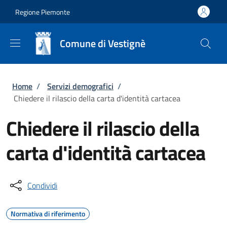
Salta al contenuto principale
Skip to footer content
Regione Piemonte
Comune di Vestignè
Briciole di pane
Home
/
Servizi demografici
/
Chiedere il rilascio della carta d'identità cartacea
Chiedere il rilascio della
carta d'identità cartacea
Condividi
Normativa di riferimento