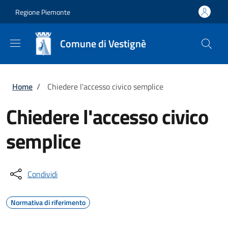
Salta al contenuto principale
Skip to footer content
Regione Piemonte
Comune di Vestignè
Briciole di pane
Home
/
Chiedere l'accesso civico semplice
Chiedere l'accesso civico
semplice
Condividi
Normativa di riferimento